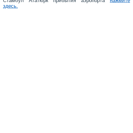
Стамбул Ататюрк прибытия аэропорта
нажмите
здесь
.